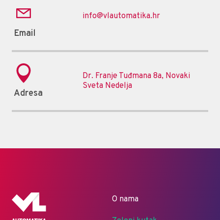
info@vlautomatika.hr
Email
Dr. Franje Tuđmana 8a, Novaki
Sveta Nedelja
Adresa
O nama