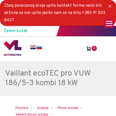
Zbog povećanog broja upita kontakt forma neće biti
aktivna za sve upite javite nam se na broj +385 91 503
8427
Zeleni kutak
0
Vaillant ecoTEC pro VUW
186/5-3 kombi 18 kW
Početna
Grijanje
Plinski uređaji
Vaillant plinski uređaji