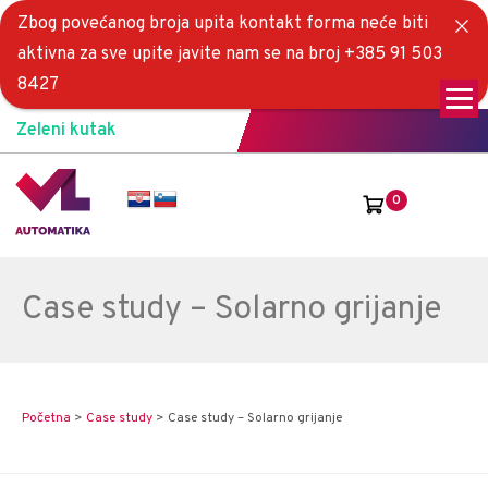
Zbog povećanog broja upita kontakt forma neće biti
aktivna za sve upite javite nam se na broj +385 91 503
8427
Zeleni kutak
0
Case study – Solarno grijanje
Početna
>
Case study
>
Case study – Solarno grijanje