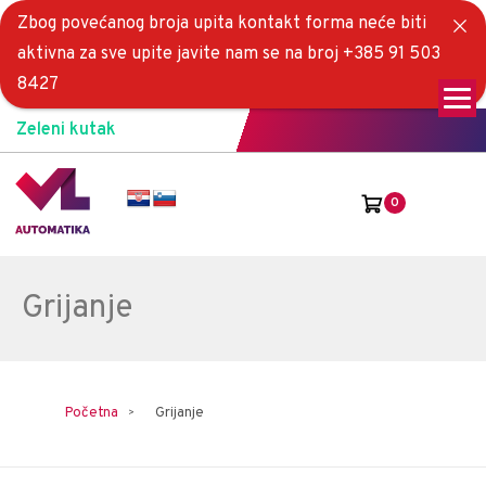
Zbog povećanog broja upita kontakt forma neće biti
aktivna za sve upite javite nam se na broj +385 91 503
8427
Zeleni kutak
0
Grijanje
Početna
Grijanje