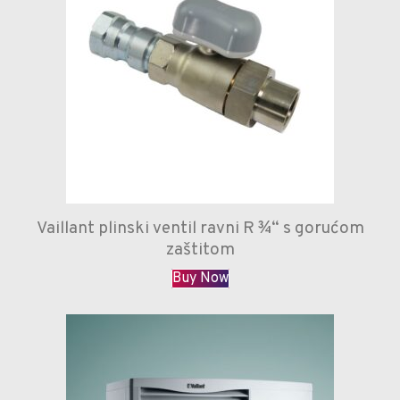
Vaillant plinski ventil ravni R ¾“ s gorućom
zaštitom
Buy Now