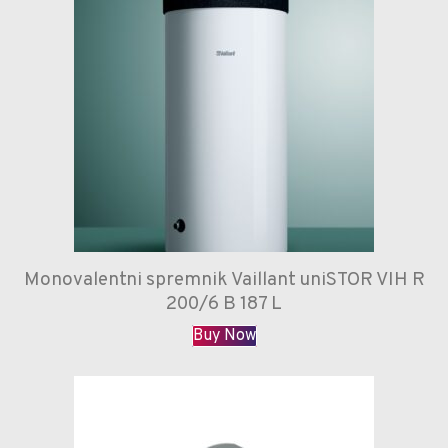
Monovalentni spremnik Vaillant uniSTOR VIH R
200/6 B 187 L
Buy Now