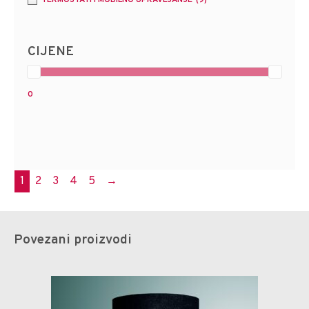
CIJENE
0
1
2
3
4
5
→
Povezani proizvodi