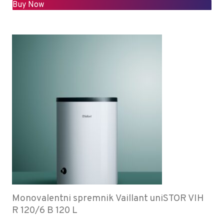
Buy Now
Monovalentni spremnik Vaillant uniSTOR VIH
R 120/6 B 120 L