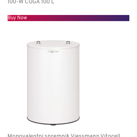
100-W CUGA 100 L
Buy Now
Monovalentni spremnik Viessmann Vitocell