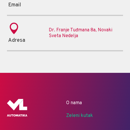
Email
Dr. Franje Tuđmana 8a, Novaki
Sveta Nedelja
Adresa
O nama
Zeleni kutak