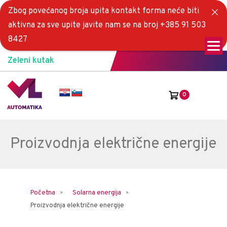
Zbog povećanog broja upita kontakt forma neće biti
aktivna za sve upite javite nam se na broj +385 91 503
8427
Zeleni kutak
0
Proizvodnja električne energije
Početna
Solarna energija
Proizvodnja električne energije