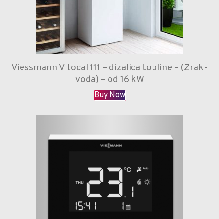
Viessmann Vitocal 111 – dizalica topline – (Zrak-
voda) – od 16 kW
Buy Now