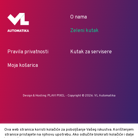
O nama
Zeleni kutak
Pravila privatnosti
Kutak za servisere
Moja košarica
Design & Hosting:
PLAVI PIXEL
- Copyright © 2026. VL Automatika
Ova web stranica koristi kolačiće za poboljšanje Vašeg iskustva. Korištenjem
stranice pristajete na njihovu upotrebu. Ako odlučite blokirati kolačiće i dalje