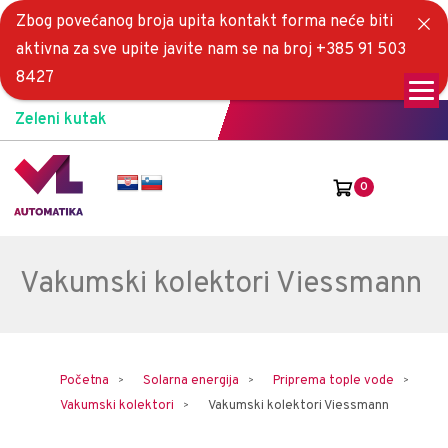
Zbog povećanog broja upita kontakt forma neće biti
aktivna za sve upite javite nam se na broj +385 91 503
8427
Zeleni kutak
0
Vakumski kolektori Viessmann
Početna
Solarna energija
Priprema tople vode
Vakumski kolektori
Vakumski kolektori Viessmann