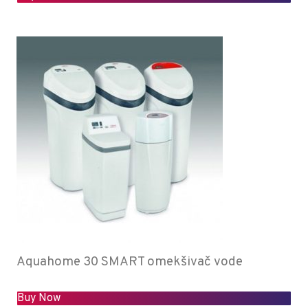
Aquahome 30 SMART omekšivač vode
Buy Now