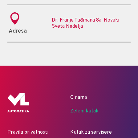
Dr. Franje Tuđmana 8a, Novaki
Sveta Nedelja
Adresa
O nama
Zeleni kutak
Pravila privatnosti
Kutak za servisere