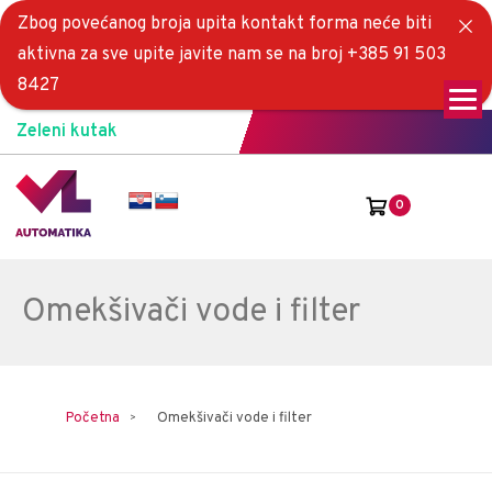
Zbog povećanog broja upita kontakt forma neće biti
aktivna za sve upite javite nam se na broj +385 91 503
8427
Zeleni kutak
0
Omekšivači vode i filter
Početna
Omekšivači vode i filter