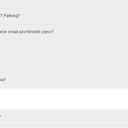
i? Parking?
veće iznad površinskih cijevi?
ma?
?