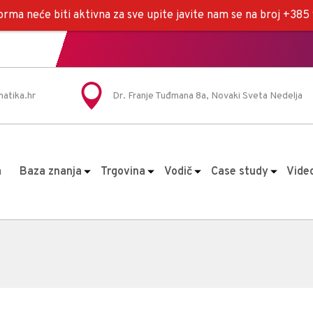
rma neće biti aktivna za sve upite javite nam se na broj +38
atika.hr
Dr. Franje Tuđmana 8a, Novaki Sveta Nedelja
a
Baza znanja
Trgovina
Vodič
Case study
Vide