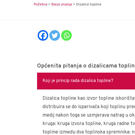
Početna
>
Baza znanja
>
Dizalice topline
Općenita pitanja o dizalicama topli
Koji je princip rada dizalica topline?
Dizalica topline kao izvor topline iskorišt
distribuira se do isparivača koji toplinu pr
medij nakon toga se usmjerava natrag u okol
kruga: kruga izvora topline, kruga radne tv
topline između dva toplinska spremnika: n