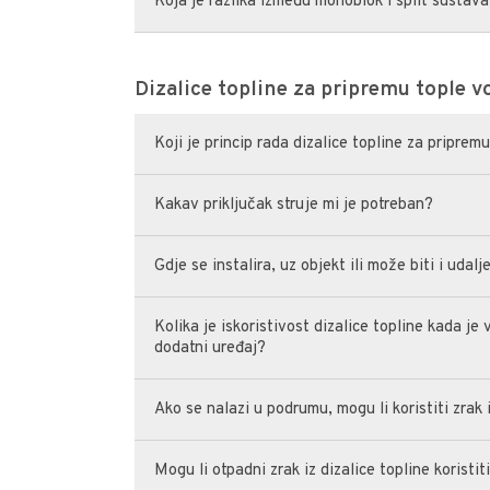
Koja je razlika između monoblok i split sustav
Dizalice topline za pripremu tople v
Koji je princip rada dizalice topline za priprem
Kakav priključak struje mi je potreban?
Gdje se instalira, uz objekt ili može biti i udal
Kolika je iskoristivost dizalice topline kada j
dodatni uređaj?
Ako se nalazi u podrumu, mogu li koristiti zrak
Mogu li otpadni zrak iz dizalice topline koristit