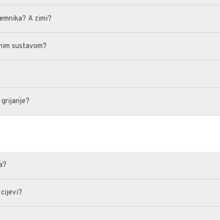
remnika? A zimi?
arnim sustavom?
 grijanje?
da?
 cijevi?