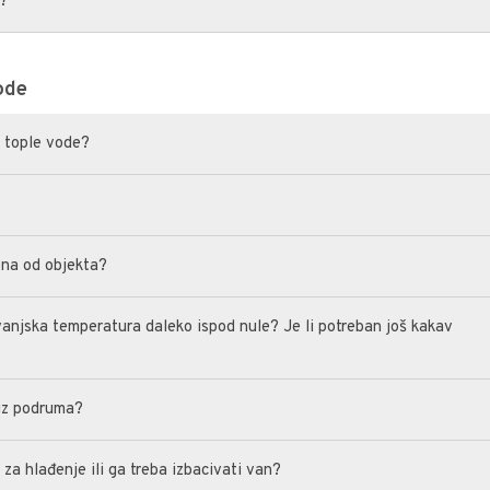
a?
ode
u tople vode?
jena od objekta?
e vanjska temperatura daleko ispod nule? Je li potreban još kakav
 iz podruma?
i za hlađenje ili ga treba izbacivati van?