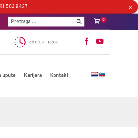
5 91 503 8427
Pretraži:
0
od 8:00 - 16:00
o upute
Karijera
Kontakt