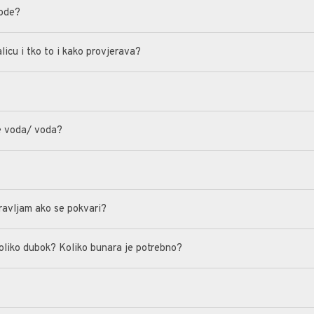
vode?
licu i tko to i kako provjerava?
ne voda/ voda?
?
ravljam ako se pokvari?
Koliko dubok? Koliko bunara je potrebno?