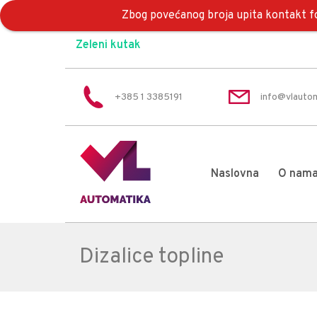
Zbog povećanog broja upita kontakt fo
Zeleni kutak
+385 1 3385191
info@vlautom
Naslovna
O nam
Dizalice topline