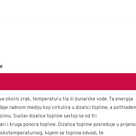
ne
ava okolni zrak, temperaturu tla ili bunarske vode. Ta energija
edaje radnom mediju koji cirkulira u dizalici topline, a pothlađen
inu. Sustav dizalice topline sastoji se od tri
ari i kruga ponora topline. Dizalica topline posreduje u prijen
iskotemperaturnog, kojem se toplina odvodi, te