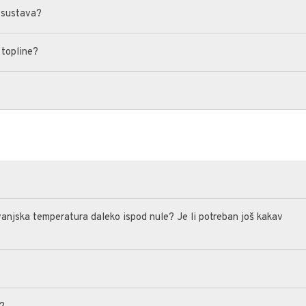
t sustava?
 topline?
e vanjska temperatura daleko ispod nule? Je li potreban još kakav