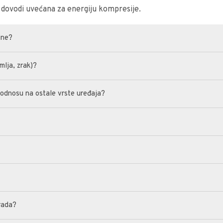
dovodi uvećana za energiju kompresije.
line?
mlja, zrak)?
u odnosu na ostale vrste uređaja?
?
rada?