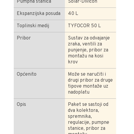
Pumpna stanica
Solar-Divicon
Ekspanzijska posuda
40 L
Toplinski medij
TYFOCOR 50 L
Pribor
Sustav za odvajanje
zraka, ventili za
punjenje, pribor za
montažu na kosi
krov
Općenito
Može se naručiti i
drugi pribor za druge
tipove montaže uz
nadoplatu
Opis
Paket se sastoji od
dva kolektora,
spremnika,
regulacije, pumpne
stanice, pribor za