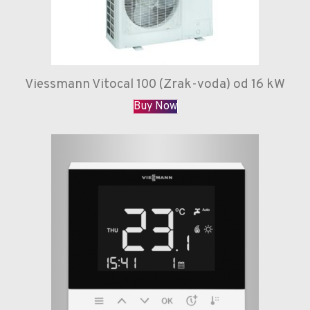
Viessmann Vitocal 100 (Zrak-voda) od 16 kW
Buy Now