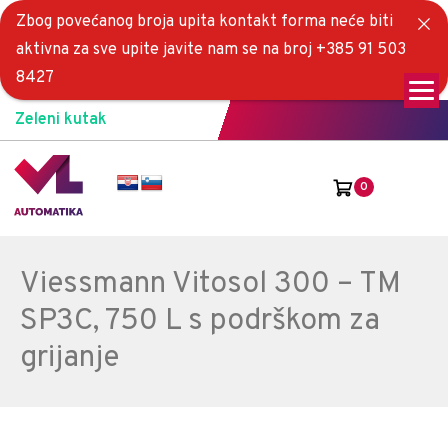
Zbog povećanog broja upita kontakt forma neće biti
aktivna za sve upite javite nam se na broj +385 91 503
8427
Zeleni kutak
0
Viessmann Vitosol 300 – TM
SP3C, 750 L s podrškom za
grijanje