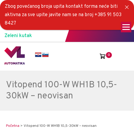
Zbog povećanog broja upita kontakt forma neće biti
aktivna za sve upite javite nam se na broj +385 91 503
8427
Zeleni kutak
0
Vitopend 100-W WH1B 10,5-
30kW – neovisan
Početna
>
Vitopend 100-W WH1B 10,5-30kW – neovisan