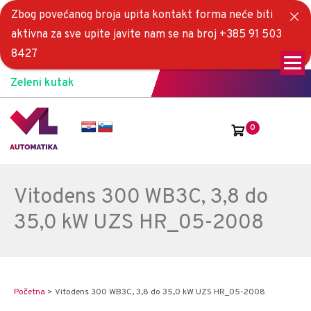
Zbog povećanog broja upita kontakt forma neće biti
aktivna za sve upite javite nam se na broj +385 91 503
8427
Zeleni kutak
0
Vitodens 300 WB3C, 3,8 do
35,0 kW UZS HR_05-2008
Početna
>
Vitodens 300 WB3C, 3,8 do 35,0 kW UZS HR_05-2008