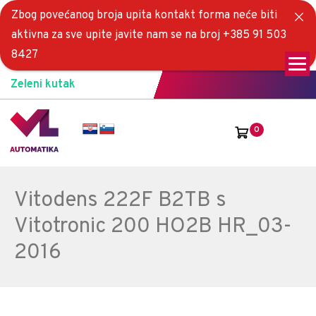
Zbog povećanog broja upita kontakt forma neće biti
aktivna za sve upite javite nam se na broj +385 91 503
8427
Zeleni kutak
0
Vitodens 222F B2TB s
Vitotronic 200 HO2B HR_03-
2016