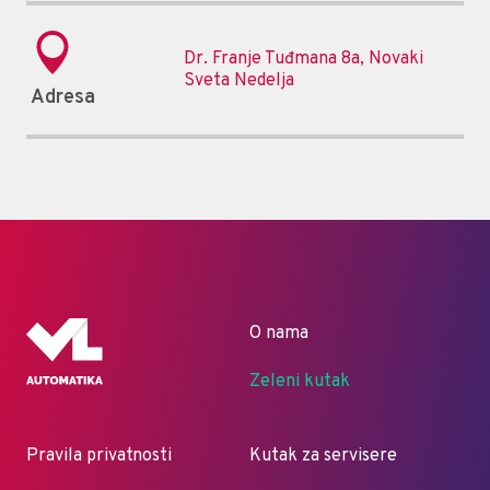
Dr. Franje Tuđmana 8a, Novaki
Sveta Nedelja
Adresa
O nama
Zeleni kutak
Pravila privatnosti
Kutak za servisere