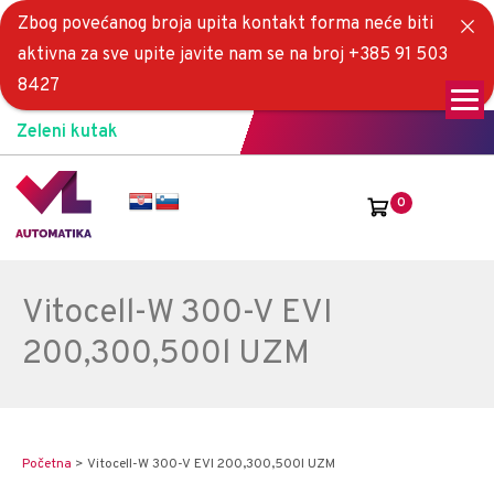
Zbog povećanog broja upita kontakt forma neće biti
aktivna za sve upite javite nam se na broj +385 91 503
8427
Zeleni kutak
0
Vitocell-W 300-V EVI
200,300,500l UZM
Početna
>
Vitocell-W 300-V EVI 200,300,500l UZM