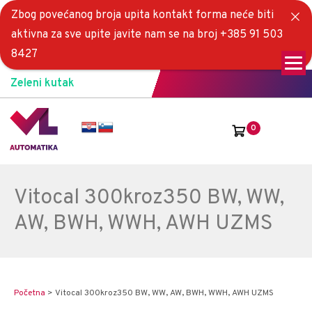
Zbog povećanog broja upita kontakt forma neće biti
aktivna za sve upite javite nam se na broj +385 91 503
8427
Zeleni kutak
0
Vitocal 300kroz350 BW, WW,
AW, BWH, WWH, AWH UZMS
Početna
>
Vitocal 300kroz350 BW, WW, AW, BWH, WWH, AWH UZMS