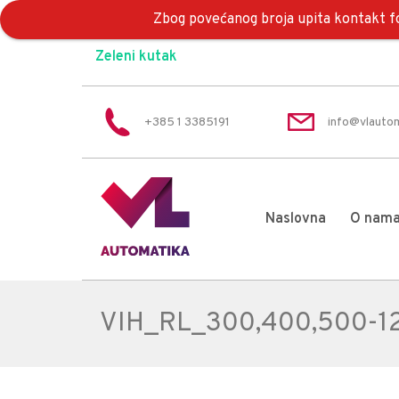
Zbog povećanog broja upita kontakt fo
Zeleni kutak
+385 1 3385191
info@vlautom
Naslovna
O nam
VIH_RL_300,400,500-1