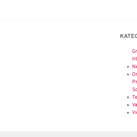
KATE
Gr
H
Ne
Om
Pr
So
Te
Va
Vi