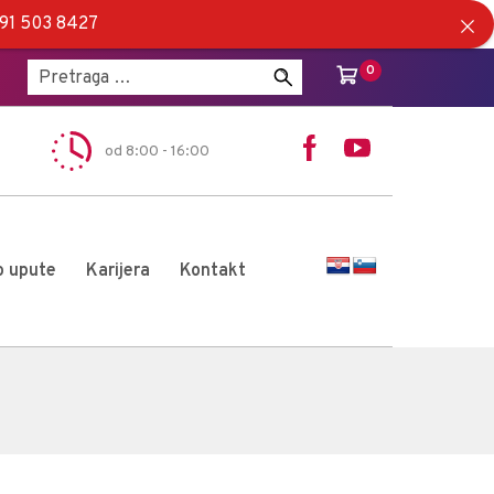
5 91 503 8427
Pretraži:
0
od 8:00 - 16:00
o upute
Karijera
Kontakt