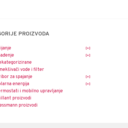
GORIJE PROIZVODA
ijanje
lađenje
kategorizirane
ekšivači vode i filter
ibor za spajanje
larna energija
rmostati i mobilno upravljanje
illant proizvodi
essmann proizvodi