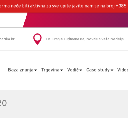
rma neće biti aktivna za sve upite javite nam se na broj +38
atika.hr
Dr. Franje Tuđmana 8a, Novaki Sveta Nedelja
a
Baza znanja
Trgovina
Vodič
Case study
Vide
20