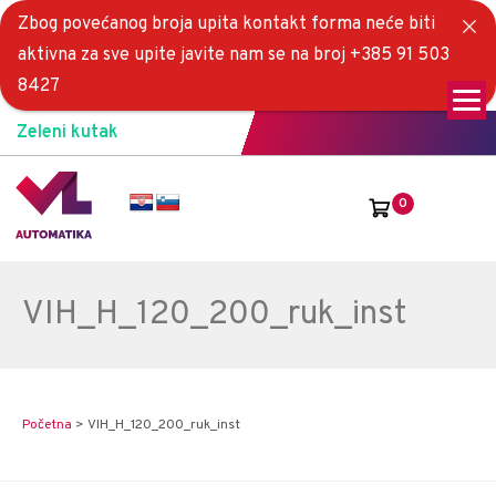
Zbog povećanog broja upita kontakt forma neće biti
aktivna za sve upite javite nam se na broj +385 91 503
8427
Zeleni kutak
0
VIH_H_120_200_ruk_inst
Početna
>
VIH_H_120_200_ruk_inst