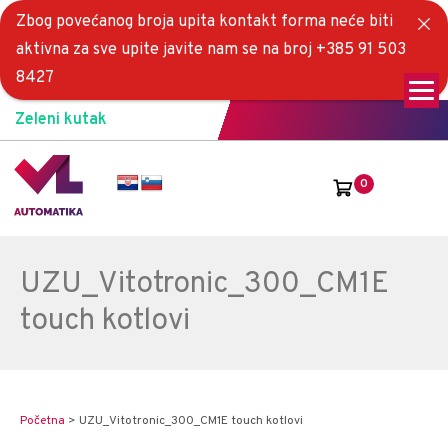
Zbog povećanog broja upita kontakt forma neće biti
aktivna za sve upite javite nam se na broj +385 91 503
8427
Zeleni kutak
0
UZU_Vitotronic_300_CM1E
touch kotlovi
Početna
>
UZU_Vitotronic_300_CM1E touch kotlovi