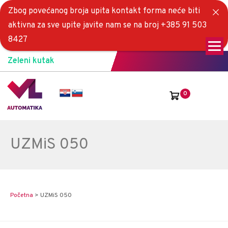
Zbog povećanog broja upita kontakt forma neće biti
aktivna za sve upite javite nam se na broj +385 91 503
8427
Zeleni kutak
0
UZMiS 050
Početna
>
UZMiS 050