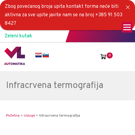
Zbog povećanog broja upita kontakt forma neće biti
aktivna za sve upite javite nam se na broj +385 91 503
8427
Zeleni kutak
0
Infracrvena termografija
Početna
>
Usluge
>
Infracrvena termografija