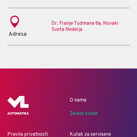
Dr. Franje Tuđmana 8a, Novaki
Sveta Nedelja
Adresa
O nama
Zeleni kutak
Pravila privatnosti
Kutak za servisere