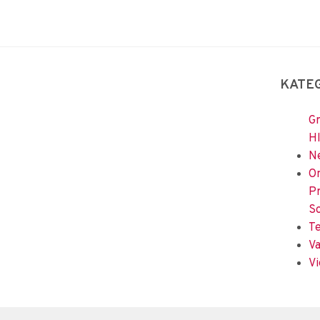
KATE
Gr
H
Ne
Om
Pr
So
Te
Va
Vi