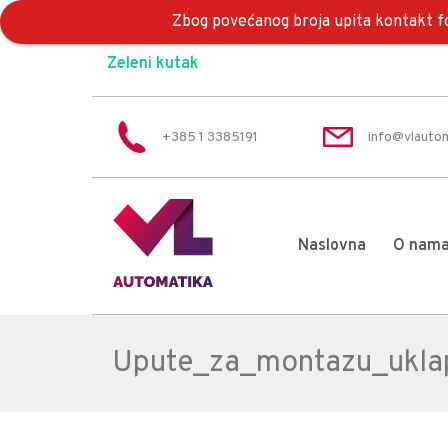
Zbog povećanog broja upita kontakt fo
Zeleni kutak
+385 1 3385191
info@vlautom
Naslovna
O nam
Upute_za_montazu_uklap