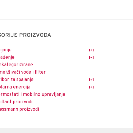
GORIJE PROIZVODA
ijanje
lađenje
kategorizirane
ekšivači vode i filter
ibor za spajanje
larna energija
rmostati i mobilno upravljanje
illant proizvodi
essmann proizvodi