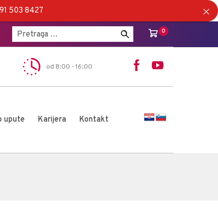
5 91 503 8427
Pretraži:
0
od 8:00 - 16:00
o upute
Karijera
Kontakt