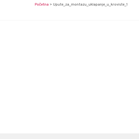
Početna
>
Upute_za_montazu_uklapanje_u_kroviste_1