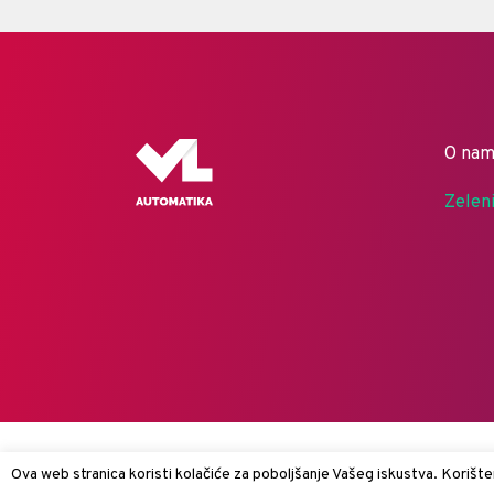
O na
Zelen
Ova web stranica koristi kolačiće za poboljšanje Vašeg iskustva. Korišten