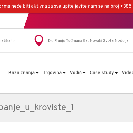
rma neće biti aktivna za sve upite javite nam se na broj +38
atika.hr
Dr. Franje Tuđmana 8a, Novaki Sveta Nedelja
a
Baza znanja
Trgovina
Vodič
Case study
Vide
anje_u_kroviste_1