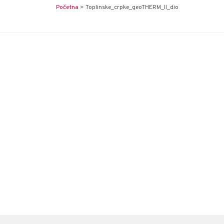
Početna
>
Toplinske_crpke_geoTHERM_II_dio