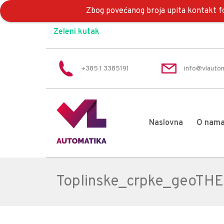
Zbog povećanog broja upita kontakt fo
Zeleni kutak
+385 1 3385191
info@vlautom
Naslovna
O nam
Toplinske_crpke_geoTHE