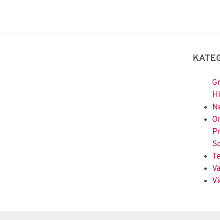
KATE
Gr
H
Ne
Om
Pr
So
Te
Va
Vi