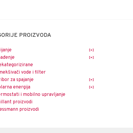
GORIJE PROIZVODA
ijanje
lađenje
kategorizirane
ekšivači vode i filter
ibor za spajanje
larna energija
rmostati i mobilno upravljanje
illant proizvodi
essmann proizvodi