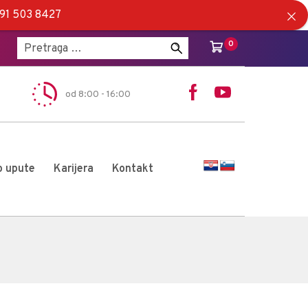
5 91 503 8427
Pretraži:
0
od 8:00 - 16:00
o upute
Karijera
Kontakt