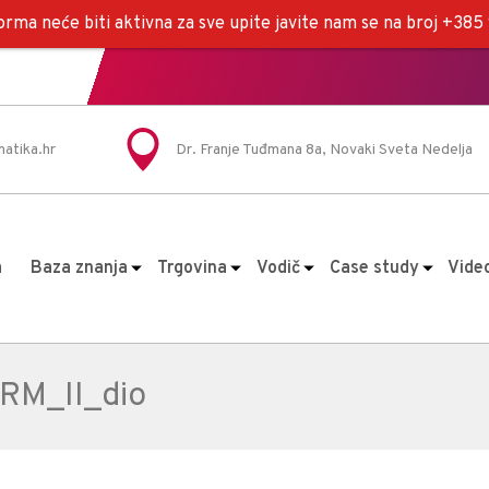
rma neće biti aktivna za sve upite javite nam se na broj +38
atika.hr
Dr. Franje Tuđmana 8a, Novaki Sveta Nedelja
a
Baza znanja
Trgovina
Vodič
Case study
Vide
RM_II_dio