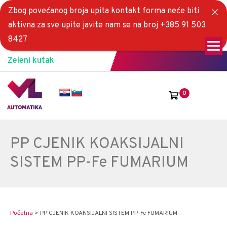
Zbog povećanog broja upita kontakt forma neće biti
aktivna za sve upite javite nam se na broj +385 91 503
8427
Zeleni kutak
0
PP CJENIK KOAKSIJALNI
SISTEM PP-Fe FUMARIUM
Početna
>
PP CJENIK KOAKSIJALNI SISTEM PP-Fe FUMARIUM