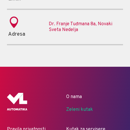
Dr. Franje Tuđmana 8a, Novaki
Sveta Nedelja
Adresa
O nama
Zeleni kutak
Pravila privatnosti
Kutak za servisere