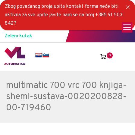
Zbog povećanog broja upita kontakt forma neće biti
aktivna za sve upite javite nam se na broj +385 91 503
8427
Zeleni kutak
0
multimatic 700 vrc 700 knjiga-
shemi-sustava-0020200828-
00-719460