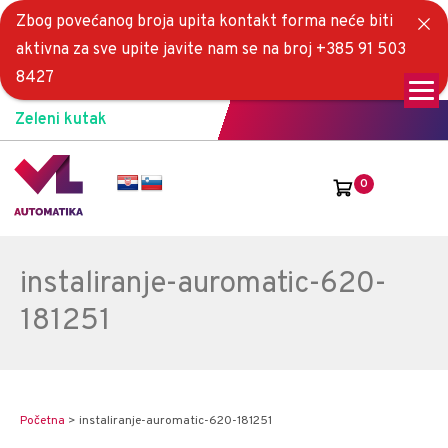
Zbog povećanog broja upita kontakt forma neće biti
aktivna za sve upite javite nam se na broj +385 91 503
8427
Zeleni kutak
0
instaliranje-auromatic-620-
181251
Početna
>
instaliranje-auromatic-620-181251