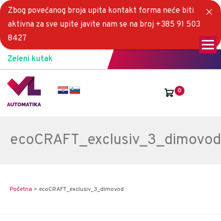
Zbog povećanog broja upita kontakt forma neće biti
aktivna za sve upite javite nam se na broj +385 91 503
8427
Zeleni kutak
0
ecoCRAFT_exclusiv_3_dimovod
Početna
>
ecoCRAFT_exclusiv_3_dimovod