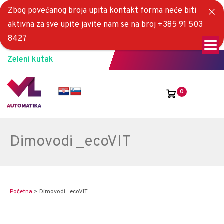
Zbog povećanog broja upita kontakt forma neće biti
aktivna za sve upite javite nam se na broj +385 91 503
8427
Zeleni kutak
0
Dimovodi _ecoVIT
Početna
>
Dimovodi _ecoVIT