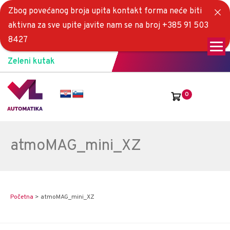
Zbog povećanog broja upita kontakt forma neće biti
aktivna za sve upite javite nam se na broj +385 91 503
8427
Zeleni kutak
0
atmoMAG_mini_XZ
Početna
>
atmoMAG_mini_XZ